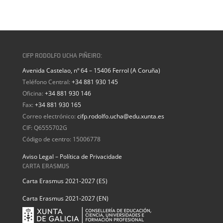
CIFP RODOLFO UCHA PIÑEIRO:
Avenida Castelao, nº 64 – 15406 Ferrol (A Coruña)
Teléfono Central:
+34 881 930 145
Oficina:
+34 881 930 146
Fax:
+34 881 930 165
Correo electrónico:
cifp.rodolfo.ucha@edu.xunta.es
CIF: Q6555702G
Código de centro: 15006778
Aviso Legal – Política de Privacidade
CARTA ERASMUS
Carta Erasmus 2021-2027 (ES)
Carta Erasmus 2021-2027 (EN)