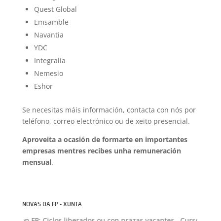
Quest Global
Emsamble
Navantia
YDC
Integralia
Nemesio
Eshor
Se necesitas máis información, contacta con nós por
teléfono, correo electrónico ou de xeito presencial.
Aproveita a ocasión de formarte en importantes
empresas mentres recibes unha remuneración
mensual
.
NOVAS DA FP - XUNTA
misión FP: Ciclos liberados ou con prazas vacantes.. Curso 2026-2