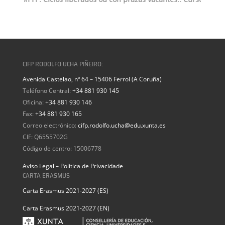
CIFP RODOLFO UCHA PIÑEIRO:
Avenida Castelao, nº 64 – 15406 Ferrol (A Coruña)
Teléfono Central:
+34 881 930 145
Oficina:
+34 881 930 146
Fax:
+34 881 930 165
Correo electrónico:
cifp.rodolfo.ucha@edu.xunta.es
CIF: Q6555702G
Código de centro: 15006778
Aviso Legal – Política de Privacidade
CARTA ERASMUS
Carta Erasmus 2021-2027 (ES)
Carta Erasmus 2021-2027 (EN)