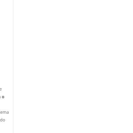
e
n o
stema
 do