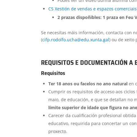
Podes ver un vídeo dunha alumna cont
CS Xestión de vendas e espazos comerciais
2 prazas dispoñibles: 1 praza en Feu V
Se necesitas máis información, contacta con nó
(
cifp.rodolfo.ucha@edu.xunta.gal
) ou de xeito 
REQUISITOS E DOCUMENTACIÓN A 
Requisitos
Ter 18 anos ou facelos no ano natural
en q
Cumprir os requisitos de acceso aos ciclos 
maio, de educación, e que se detallan no m
límite superior de idade que figura no an
Carecer da cualificación profesional obti
educativo, requirida para concertar un con
proxecto.