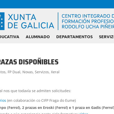
DUCATIVA
ALUMNADO
DEPARTAMENTOS
SERVIZ
RAZAS DISPOÑIBLES
Admisión FP: Ciclo
tos
,
FP Dual
,
Novas
,
Servizos
,
Xeral
al nos que todavía se admiten solicitudes:
rios
(en colaboración co CIFP Fraga do Eume)
po (Ferrol), 2 prazas en Eroski (Ferrol) e 1 praza en Gadis (Ferrol