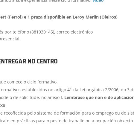
ando a súa experiencia neste ciclo formativo:
vídeo
ert (Ferrol) e 1 praza dispoñible en Leroy Merlín (Oleiros)
s por teléfono (881930145), correo electrónico
presencial.
ENTREGAR NO CENTRO
ue comece o ciclo formativo.
formativos establecidos no artigo 41 da Lei orgánica 2/2006, do 3 d
odelo de solicitude, no anexo I.
Lémbrase que non é de aplicació
exo
.
da e recoñecida polo sistema de formación para o emprego ou do si
trato en prácticas para o posto de traballo ou a ocupación obxecto