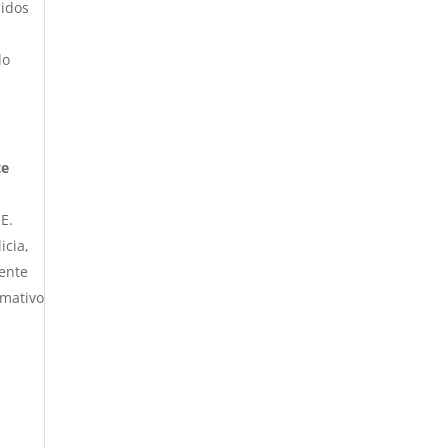
cidos
do
te
E.
icia,
iente
rmativo