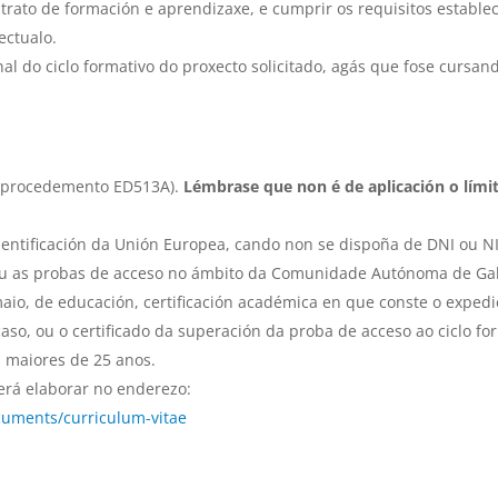
trato de formación e aprendizaxe, e cumprir os requisitos estable
ectualo.
l do ciclo formativo do proxecto solicitado, agás que fose cursan
e procedemento ED513A).
Lémbrase que non é de aplicación o lími
entificación da Unión Europea, cando non se dispoña de DNI ou NI
 ou as probas de acceso no ámbito da Comunidade Autónoma de Gal
maio, de educación, certificación académica en que conste o exped
caso, ou o certificado da superación da proba de acceso ao ciclo fo
 maiores de 25 anos.
erá elaborar no enderezo:
cuments/curriculum-vitae