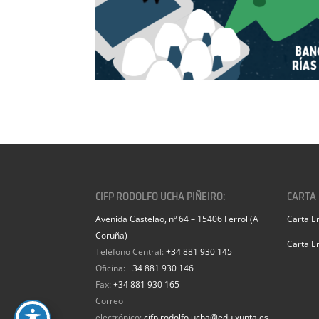
CIFP RODOLFO UCHA PIÑEIRO:
CARTA
Avenida Castelao, nº 64 – 15406 Ferrol (A
Carta E
Coruña)
Carta E
Teléfono Central:
+34 881 930 145
Oficina:
+34 881 930 146
Fax:
+34 881 930 165
Correo
electrónico:
cifp.rodolfo.ucha@edu.xunta.es