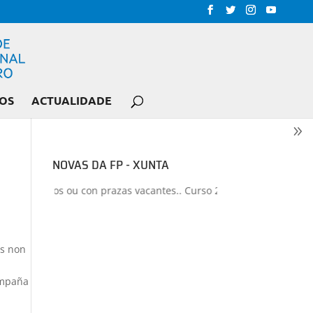
OS
ACTUALIDADE
NOVAS DA FP - XUNTA
erados ou con prazas vacantes.. Curso 2026-2027
+
Proxectos de f
os non
ampaña