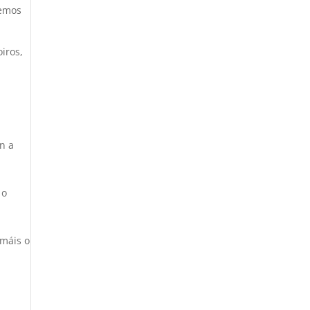
remos
iros,
n a
 o
 máis o