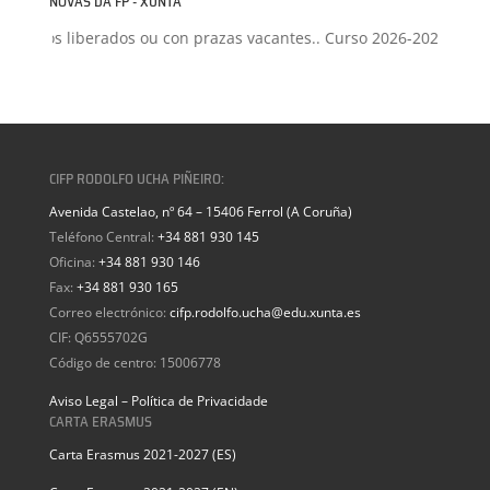
NOVAS DA FP - XUNTA
Ciclos liberados ou con prazas vacantes.. Curso 2026-2027
+
Proxe
CIFP RODOLFO UCHA PIÑEIRO:
Avenida Castelao, nº 64 – 15406 Ferrol (A Coruña)
Teléfono Central:
+34 881 930 145
Oficina:
+34 881 930 146
Fax:
+34 881 930 165
Correo electrónico:
cifp.rodolfo.ucha@edu.xunta.es
CIF: Q6555702G
Código de centro: 15006778
Aviso Legal – Política de Privacidade
CARTA ERASMUS
Carta Erasmus 2021-2027 (ES)