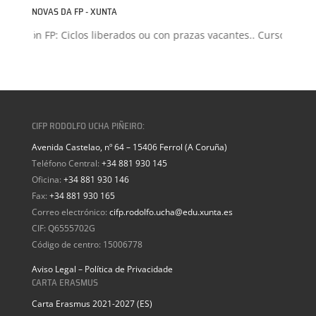
NOVAS DA FP - XUNTA
misión FP: Ciclos liberados ou con prazas vacantes.. Curso 2026-2
CIFP RODOLFO UCHA PIÑEIRO:
Avenida Castelao, nº 64 – 15406 Ferrol (A Coruña)
Teléfono Central:
+34 881 930 145
Oficina:
+34 881 930 146
Fax:
+34 881 930 165
Correo electrónico:
cifp.rodolfo.ucha@edu.xunta.es
CIF: Q6555702G
Código de centro: 15006778
Aviso Legal – Política de Privacidade
CARTA ERASMUS
Carta Erasmus 2021-2027 (ES)