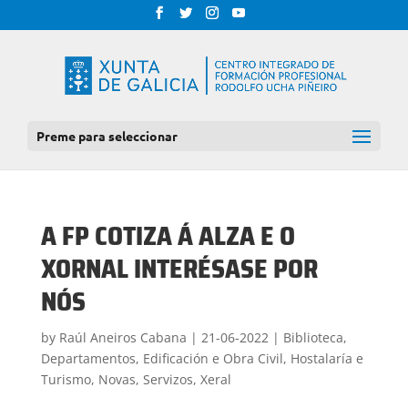
Preme para seleccionar
A FP COTIZA Á ALZA E O
XORNAL INTERÉSASE POR
NÓS
by
Raúl Aneiros Cabana
|
21-06-2022
|
Biblioteca
,
Departamentos
,
Edificación e Obra Civil
,
Hostalaría e
Turismo
,
Novas
,
Servizos
,
Xeral