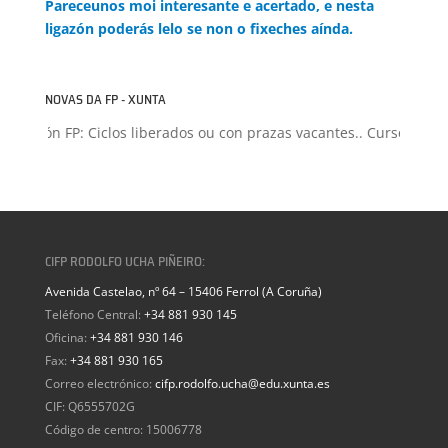
Pareceunos moi interesante e acertado, e nesta
ligazón poderás lelo se non o fixeches aínda.
NOVAS DA FP - XUNTA
misión FP: Ciclos liberados ou con prazas vacantes.. Curso 2026-2
CIFP RODOLFO UCHA PIÑEIRO:
Avenida Castelao, nº 64 – 15406 Ferrol (A Coruña)
Teléfono Central:
+34 881 930 145
Oficina:
+34 881 930 146
Fax:
+34 881 930 165
Correo electrónico:
cifp.rodolfo.ucha@edu.xunta.es
CIF: Q6555702G
Código de centro: 15006778