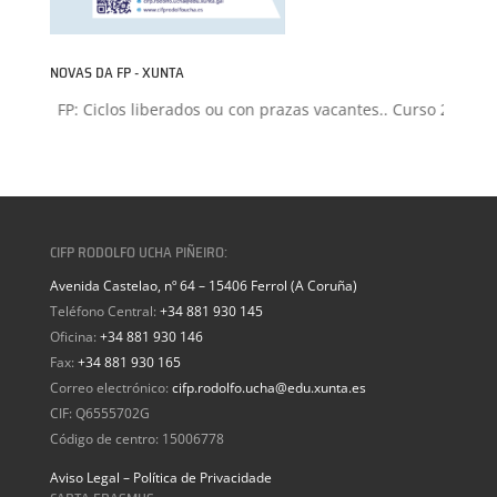
NOVAS DA FP - XUNTA
sión FP: Ciclos liberados ou con prazas vacantes.. Curso 2026-202
CIFP RODOLFO UCHA PIÑEIRO:
Avenida Castelao, nº 64 – 15406 Ferrol (A Coruña)
Teléfono Central:
+34 881 930 145
Oficina:
+34 881 930 146
Fax:
+34 881 930 165
Correo electrónico:
cifp.rodolfo.ucha@edu.xunta.es
CIF: Q6555702G
Código de centro: 15006778
Aviso Legal – Política de Privacidade