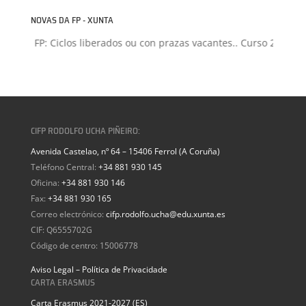
NOVAS DA FP - XUNTA
ión FP: Ciclos liberados ou con prazas vacantes.. Curso 2026-2027
CIFP RODOLFO UCHA PIÑEIRO:
Avenida Castelao, nº 64 – 15406 Ferrol (A Coruña)
Teléfono Central:
+34 881 930 145
Oficina:
+34 881 930 146
Fax:
+34 881 930 165
Correo electrónico:
cifp.rodolfo.ucha@edu.xunta.es
CIF: Q6555702G
Código de centro: 15006778
Aviso Legal – Política de Privacidade
CARTA ERASMUS
Carta Erasmus 2021-2027 (ES)