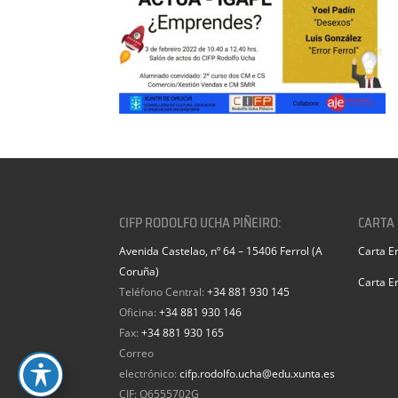
CIFP RODOLFO UCHA PIÑEIRO:
CARTA
Avenida Castelao, nº 64 – 15406 Ferrol (A
Carta E
Coruña)
Carta E
Teléfono Central:
+34 881 930 145
Oficina:
+34 881 930 146
Fax:
+34 881 930 165
Correo
electrónico:
cifp.rodolfo.ucha@edu.xunta.es
CIF: Q6555702G