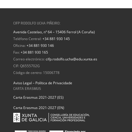
CIFP RODOLFO UCHA PIÑEIRO:
Avenida Castelao, nº 64 – 15406 Ferrol (A Coruña)
Teléfono Central:
+34 881 930 145
Oficina:
+34 881 930 146
Fax:
+34 881 930 165
Correo electrónico:
cifp.rodolfo.ucha@edu.xunta.es
CIF: Q6555702G
Código de centro: 15006778
Aviso Legal – Política de Privacidade
CARTA ERASMUS
Carta Erasmus 2021-2027 (ES)
Carta Erasmus 2021-2027 (EN)