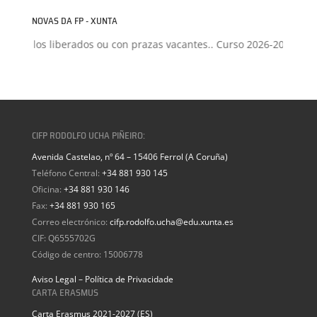
NOVAS DA FP - XUNTA
 Ciclos liberados ou con prazas vacantes.. Curso 2026-2027
+
Pro
CIFP RODOLFO UCHA PIÑEIRO:
Avenida Castelao, nº 64 – 15406 Ferrol (A Coruña)
Teléfono Central:
+34 881 930 145
Oficina:
+34 881 930 146
Fax:
+34 881 930 165
Correo electrónico:
cifp.rodolfo.ucha@edu.xunta.es
CIF: Q6555702G
Código de centro: 15006778
Aviso Legal – Política de Privacidade
CARTA ERASMUS
Carta Erasmus 2021-2027 (ES)