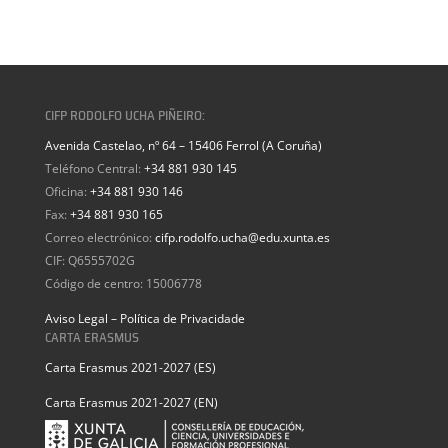
CIFP RODOLFO UCHA PIÑEIRO:
Avenida Castelao, nº 64 – 15406 Ferrol (A Coruña)
Teléfono Central:
+34 881 930 145
Oficina:
+34 881 930 146
Fax:
+34 881 930 165
Correo electrónico:
cifp.rodolfo.ucha@edu.xunta.es
CIF: Q6555702G
Código de centro: 15006778
Aviso Legal – Política de Privacidade
CARTA ERASMUS
Carta Erasmus 2021-2027 (ES)
Carta Erasmus 2021-2027 (EN)