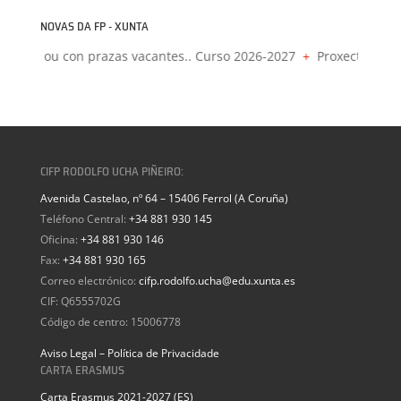
NOVAS DA FP - XUNTA
rados ou con prazas vacantes.. Curso 2026-2027
+
Proxectos de fo
CIFP RODOLFO UCHA PIÑEIRO:
Avenida Castelao, nº 64 – 15406 Ferrol (A Coruña)
Teléfono Central:
+34 881 930 145
Oficina:
+34 881 930 146
Fax:
+34 881 930 165
Correo electrónico:
cifp.rodolfo.ucha@edu.xunta.es
CIF: Q6555702G
Código de centro: 15006778
Aviso Legal – Política de Privacidade
CARTA ERASMUS
Carta Erasmus 2021-2027 (ES)