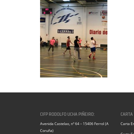
CIFP RODOLFO UCHA PIÑEIRO:
CARTA
Avenida Castelao, nº 64 – 15406 Ferrol (A
Carta E
Coruña)