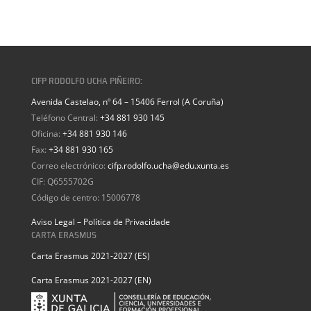
CIFP RODOLFO UCHA PIÑEIRO:
Avenida Castelao, nº 64 – 15406 Ferrol (A Coruña)
Teléfono Central:
+34 881 930 145
Oficina:
+34 881 930 146
Fax:
+34 881 930 165
Correo electrónico:
cifp.rodolfo.ucha@edu.xunta.es
CIF: Q6555702G
Código de centro: 15006778
Aviso Legal – Política de Privacidade
CARTA ERASMUS
Carta Erasmus 2021-2027 (ES)
Carta Erasmus 2021-2027 (EN)