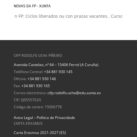
NOVAS DA FP - XUNTA
isión FP: Ciclos liberados ou con prazas vacantes.. Curso 2026-20
CIFP RODOLFO UCHA PIÑEIRO:
Avenida Castelao, nº 64 – 15406 Ferrol (A Coruña)
Teléfono Central:
+34 881 930 145
Oficina:
+34 881 930 146
Fax:
+34 881 930 165
Correo electrónico:
cifp.rodolfo.ucha@edu.xunta.es
CIF: Q6555702G
Código de centro: 15006778
Aviso Legal – Política de Privacidade
CARTA ERASMUS
Carta Erasmus 2021-2027 (ES)