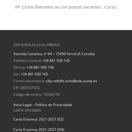
sión FP: Ciclos liberados ou con prazas vacantes.. Curso 2026-202
CIFP RODOLFO UCHA PIÑEIRO:
Avenida Castelao, nº 64 – 15406 Ferrol (A Coruña)
Teléfono Central:
+34 881 930 145
Oficina:
+34 881 930 146
Fax:
+34 881 930 165
Correo electrónico:
cifp.rodolfo.ucha@edu.xunta.es
CIF: Q6555702G
Código de centro: 15006778
Aviso Legal – Política de Privacidade
CARTA ERASMUS
Carta Erasmus 2021-2027 (ES)
Carta Erasmus 2021-2027 (EN)