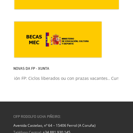
NOVAS DA FP - XUNTA
Admisión FP: Ciclos liberados ou con prazas vacantes.. Curso 2026
CIFP RODOLFO UCHA PIÑEIRO:
Avenida Castelao, nº 64 – 15406 Ferrol (A Coruña)
Teléfono Central:
+34 881 930 145