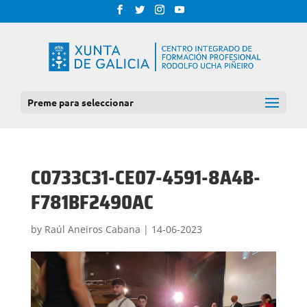
Preme para seleccionar
C0733C31-CE07-4591-8A4B-
F781BF2490AC
by
Raúl Aneiros Cabana
|
14-06-2023