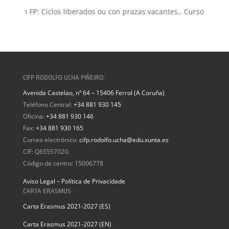
isión FP: Ciclos liberados ou con prazas vacantes.. Curso 2026-202
CIFP RODOLFO UCHA PIÑEIRO:
Avenida Castelao, nº 64 – 15406 Ferrol (A Coruña)
Teléfono Central:
+34 881 930 145
Oficina:
+34 881 930 146
Fax:
+34 881 930 165
Correo electrónico:
cifp.rodolfo.ucha@edu.xunta.es
CIF: Q6555702G
Código de centro: 15006778
Aviso Legal – Política de Privacidade
CARTA ERASMUS
Carta Erasmus 2021-2027 (ES)
Carta Erasmus 2021-2027 (EN)