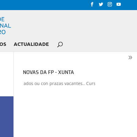
OS
ACTUALIDADE
NOVAS DA FP - XUNTA
os liberados ou con prazas vacantes.. Curso 2026-2027
+
Proxecto