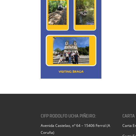
CIFP RODOLFO UCHA PIÑEIRO:
CARTA
Avenida Castelao, nº 64 – 15406 Ferrol (A
Carta E
Coruña)