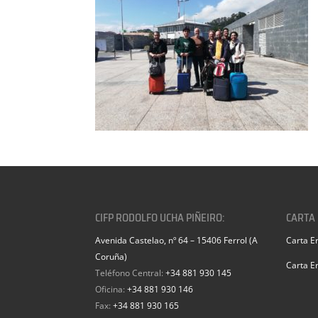
CIFP RODOLFO UCHA PIÑEIRO:
CARTA
Avenida Castelao, nº 64 – 15406 Ferrol (A
Carta E
Coruña)
Carta E
Teléfono Central:
+34 881 930 145
Oficina:
+34 881 930 146
Fax:
+34 881 930 165