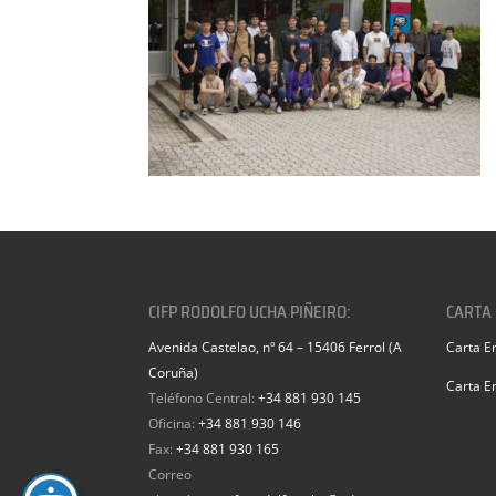
CIFP RODOLFO UCHA PIÑEIRO:
CARTA
Avenida Castelao, nº 64 – 15406 Ferrol (A
Carta E
Coruña)
Carta E
Teléfono Central:
+34 881 930 145
Oficina:
+34 881 930 146
Fax:
+34 881 930 165
Correo