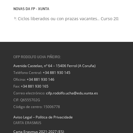
NOVAS DA FP - XUNTA
ón FP: Ciclos liberados ou con prazas vacantes.. Curso 2026-2027
CIFP RODOLFO UCHA PIÑEIRO:
Avenida Castelao, nº 64 – 15406 Ferrol (A Coruña)
Teléfono Central:
+34 881 930 145
Oficina:
+34 881 930 146
Fax:
+34 881 930 165
Correo electrónico:
cifp.rodolfo.ucha@edu.xunta.es
CIF: Q6555702G
Código de centro: 15006778
Aviso Legal – Política de Privacidade
CARTA ERASMUS
Carta Erasmus 2021-2027 (ES)