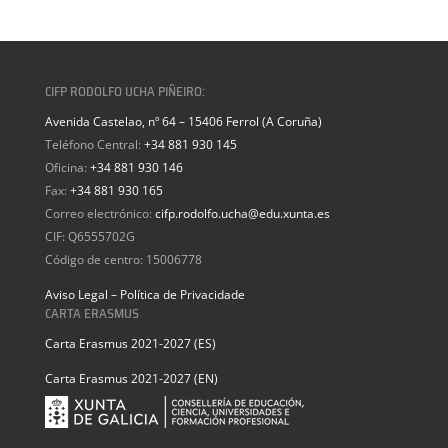
CIFP RODOLFO UCHA PIÑEIRO:
Avenida Castelao, nº 64 – 15406 Ferrol (A Coruña)
Teléfono Central:
+34 881 930 145
Oficina:
+34 881 930 146
Fax:
+34 881 930 165
Correo electrónico:
cifp.rodolfo.ucha@edu.xunta.es
CIF: Q6555702G
Código de centro: 15006778
Aviso Legal – Política de Privacidade
CARTA ERASMUS
Carta Erasmus 2021-2027 (ES)
Carta Erasmus 2021-2027 (EN)