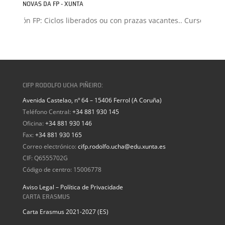
NOVAS DA FP - XUNTA
dmisión FP: Ciclos liberados ou con prazas vacantes.. Curso 2026-
CIFP RODOLFO UCHA PIÑEIRO:
Avenida Castelao, nº 64 – 15406 Ferrol (A Coruña)
Teléfono Central:
+34 881 930 145
Oficina:
+34 881 930 146
Fax:
+34 881 930 165
Correo electrónico:
cifp.rodolfo.ucha@edu.xunta.es
CIF: Q6555702G
Código de centro: 15006778
Aviso Legal – Política de Privacidade
CARTA ERASMUS
Carta Erasmus 2021-2027 (ES)