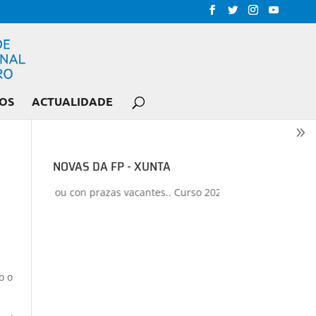
OS
ACTUALIDADE
NOVAS DA FP - XUNTA
 prazas vacantes.. Curso 2026-2027
+
Proxectos de formación do p
o o