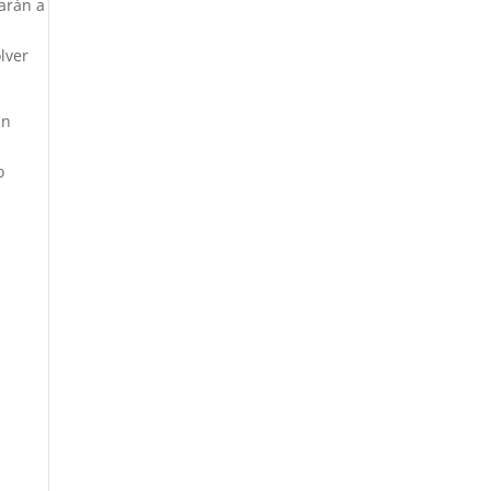
arán a
lver
an
o