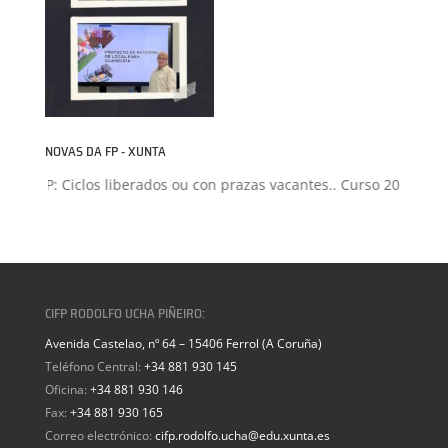
NOVAS DA FP - XUNTA
ón FP: Ciclos liberados ou con prazas vacantes.. Curso 2026-2027
CIFP RODOLFO UCHA PIÑEIRO:
Avenida Castelao, nº 64 – 15406 Ferrol (A Coruña)
Teléfono Central:
+34 881 930 145
Oficina:
+34 881 930 146
Fax:
+34 881 930 165
Correo electrónico:
cifp.rodolfo.ucha@edu.xunta.es