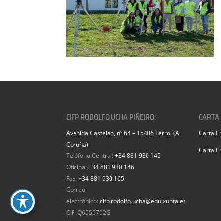
CIFP RODOLFO UCHA PIÑEIRO:
CARTA
Avenida Castelao, nº 64 – 15406 Ferrol (A
Carta E
Coruña)
Carta E
Teléfono Central:
+34 881 930 145
Oficina:
+34 881 930 146
Fax:
+34 881 930 165
Correo
electrónico:
cifp.rodolfo.ucha@edu.xunta.es
CIF: Q6555702G