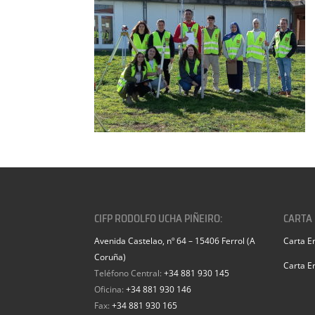
CIFP RODOLFO UCHA PIÑEIRO:
CARTA
Avenida Castelao, nº 64 – 15406 Ferrol (A
Carta E
Coruña)
Carta E
Teléfono Central:
+34 881 930 145
Oficina:
+34 881 930 146
Fax:
+34 881 930 165