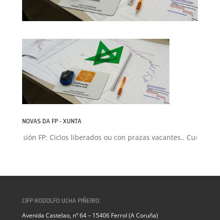
NOVAS DA FP - XUNTA
Admisión FP: Ciclos liberados ou con prazas vacantes.. Curso 2026
CIFP RODOLFO UCHA PIÑEIRO:
Avenida Castelao, nº 64 – 15406 Ferrol (A Coruña)