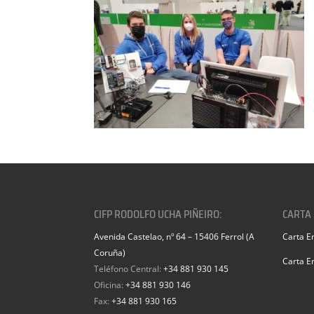
CIFP RODOLFO UCHA PIÑEIRO:
CARTA
Avenida Castelao, nº 64 – 15406 Ferrol (A
Carta E
Coruña)
Carta E
Teléfono Central:
+34 881 930 145
Oficina:
+34 881 930 146
Fax:
+34 881 930 165