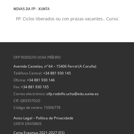
NOVAS DA FP - XUNTA
sión FP: Ciclos liberados ou con prazas vacantes.. Curso 2026-202
CIFP RODOLFO UCHA PIÑEIRO:
Avenida Castelao, nº 64 – 15406 Ferrol (A Coruña)
Teléfono Central:
+34 881 930 145
Oficina:
+34 881 930 146
Fax:
+34 881 930 165
Correo electrónico:
cifp.rodolfo.ucha@edu.xunta.es
CIF: Q6555702G
Código de centro: 15006778
Aviso Legal – Política de Privacidade
CARTA ERASMUS
Carta Erasmus 2021-2027 (ES)