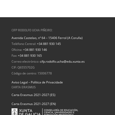
CIFP RODOLFO UCHA PIÑEIRO:
Avenida Castelao, nº 64 – 15406 Ferrol (A Coruña)
Teléfono Central:
+34 881 930 145
Oficina:
+34 881 930 146
Fax:
+34 881 930 165
Correo electrónico:
cifp.rodolfo.ucha@edu.xunta.es
CIF: Q6555702G
Código de centro: 15006778
Aviso Legal – Política de Privacidade
CARTA ERASMUS
Carta Erasmus 2021-2027 (ES)
Carta Erasmus 2021-2027 (EN)