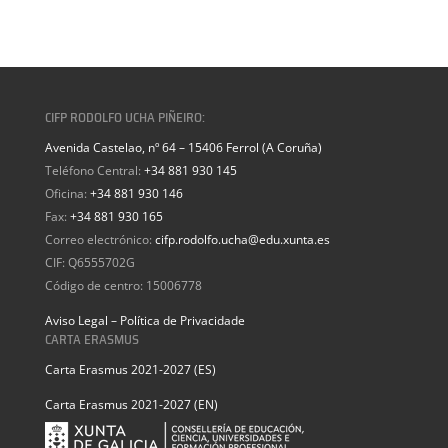
CIFP RODOLFO UCHA PIÑEIRO:
Avenida Castelao, nº 64 – 15406 Ferrol (A Coruña)
Teléfono Central:
+34 881 930 145
Oficina:
+34 881 930 146
Fax:
+34 881 930 165
Correo electrónico:
cifp.rodolfo.ucha@edu.xunta.es
CIF: Q6555702G
Código de centro: 15006778
Aviso Legal – Política de Privacidade
CARTA ERASMUS
Carta Erasmus 2021-2027 (ES)
Carta Erasmus 2021-2027 (EN)