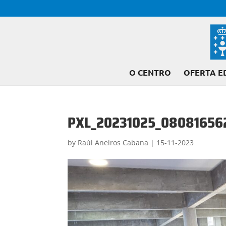
O CENTRO
OFERTA E
PXL_20231025_08081656
by
Raúl Aneiros Cabana
|
15-11-2023