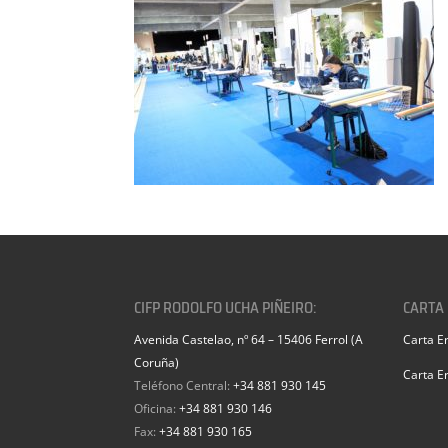
CIFP RODOLFO UCHA PIÑEIRO:
CARTA
Avenida Castelao, nº 64 – 15406 Ferrol (A
Carta E
Coruña)
Carta E
Teléfono Central:
+34 881 930 145
Oficina:
+34 881 930 146
Fax:
+34 881 930 165