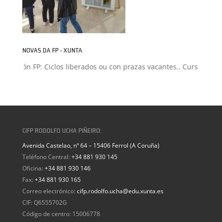
NOVAS DA FP - XUNTA
misión FP: Ciclos liberados ou con prazas vacantes.. Curso 2026-2
CIFP RODOLFO UCHA PIÑEIRO:
Avenida Castelao, nº 64 – 15406 Ferrol (A Coruña)
Teléfono Central:
+34 881 930 145
Oficina:
+34 881 930 146
Fax:
+34 881 930 165
Correo electrónico:
cifp.rodolfo.ucha@edu.xunta.es
CIF: Q6555702G
Código de centro: 15006778