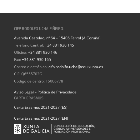
CIFP RODOLFO UCHA PIÑEIRO:
Avenida Castelao, nº 64 – 15406 Ferrol (A Coruña)
Teléfono Central:
+34 881 930 145
Oficina:
+34 881 930 146
Fax:
+34 881 930 165
Correo electrónico:
cifp.rodolfo.ucha@edu.xunta.es
CIF: Q6555702G
Código de centro: 15006778
Aviso Legal – Política de Privacidade
CARTA ERASMUS
Carta Erasmus 2021-2027 (ES)
Carta Erasmus 2021-2027 (EN)