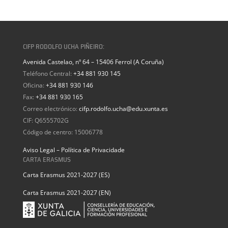
CIFP RODOLFO UCHA PIÑEIRO:
Avenida Castelao, nº 64 – 15406 Ferrol (A Coruña)
Teléfono Central:
+34 881 930 145
Oficina:
+34 881 930 146
Fax:
+34 881 930 165
Correo electrónico:
cifp.rodolfo.ucha@edu.xunta.es
CIF: Q6555702G
Código de centro: 15006778
Aviso Legal – Política de Privacidade
CARTA ERASMUS
Carta Erasmus 2021-2027 (ES)
Carta Erasmus 2021-2027 (EN)