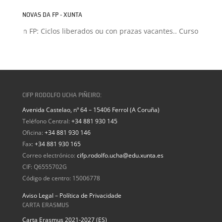
NOVAS DA FP - XUNTA
isión FP: Ciclos liberados ou con prazas vacantes.. Curso 2026-20
CIFP RODOLFO UCHA PIÑEIRO:
Avenida Castelao, nº 64 – 15406 Ferrol (A Coruña)
Teléfono Central:
+34 881 930 145
Oficina:
+34 881 930 146
Fax:
+34 881 930 165
Correo electrónico:
cifp.rodolfo.ucha@edu.xunta.es
CIF: Q6555702G
Código de centro: 15006778
Aviso Legal – Política de Privacidade
CARTA ERASMUS
Carta Erasmus 2021-2027 (ES)