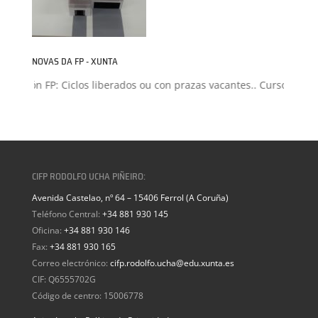
NOVAS DA FP - XUNTA
misión FP: Ciclos liberados ou con prazas vacantes.. Curso 2026-2
CIFP RODOLFO UCHA PIÑEIRO:
Avenida Castelao, nº 64 – 15406 Ferrol (A Coruña)
Teléfono Central:
+34 881 930 145
Oficina:
+34 881 930 146
Fax:
+34 881 930 165
Correo electrónico:
cifp.rodolfo.ucha@edu.xunta.es
CIF: Q6555702G
Código de centro: 15006778