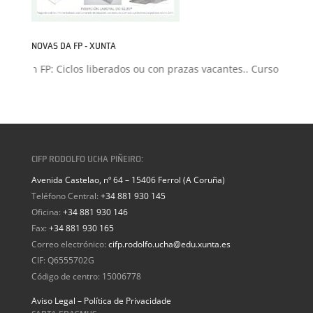
NOVAS DA FP - XUNTA
isión FP: Ciclos liberados ou con prazas vacantes.. Curso 2026-20
CIFP RODOLFO UCHA PIÑEIRO:
Avenida Castelao, nº 64 – 15406 Ferrol (A Coruña)
Teléfono Central:
+34 881 930 145
Oficina:
+34 881 930 146
Fax:
+34 881 930 165
Correo electrónico:
cifp.rodolfo.ucha@edu.xunta.es
CIF: Q6555702G
Código de centro: 15006778
Aviso Legal – Política de Privacidade