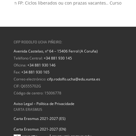
isión FP: Ciclos liberados ou con prazas vacantes.. Curso 2026-20
CIFP RODOLFO UCHA PIÑEIRO:
Avenida Castelao, nº 64 – 15406 Ferrol (A Coruña)
Teléfono Central:
+34 881 930 145
Oficina:
+34 881 930 146
Fax:
+34 881 930 165
Correo electrónico:
cifp.rodolfo.ucha@edu.xunta.es
CIF: Q6555702G
Código de centro: 15006778
Aviso Legal – Política de Privacidade
CARTA ERASMUS
Carta Erasmus 2021-2027 (ES)
Carta Erasmus 2021-2027 (EN)