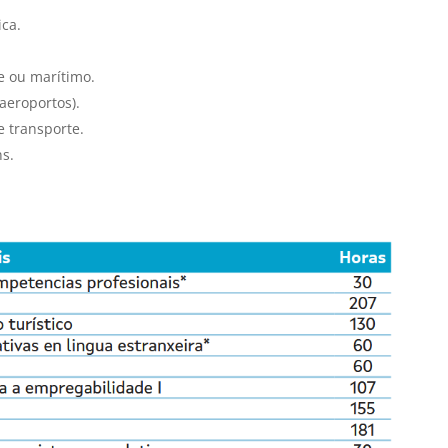
ica.
e ou marítimo.
 aeroportos).
e transporte.
ns.