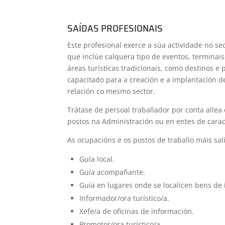
SAÍDAS PROFESIONAIS
Este profesional exerce a súa actividade no se
que inclúe calquera tipo de eventos, terminai
áreas turísticas tradicionais, como destinos e
capacitado para a creación e a implantación d
relación co mesmo sector.
Trátase de persoal traballador por conta allea
postos na Administración ou en entes de caracte
As ocupacións e os postos de traballo máis sal
Guía local.
Guía acompañante.
Guía en lugares onde se localicen bens de i
Informador/ora turístico/a.
Xefe/a de oficinas de información.
Promotor/ora turístico/a.