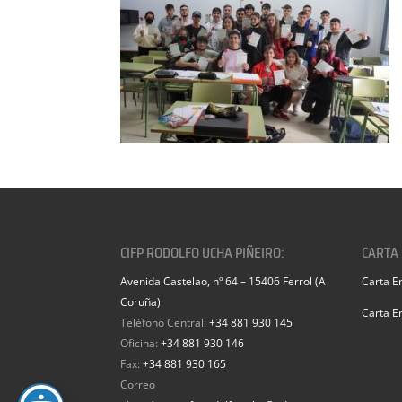
CIFP RODOLFO UCHA PIÑEIRO:
CARTA
Avenida Castelao, nº 64 – 15406 Ferrol (A
Carta E
Coruña)
Carta E
Teléfono Central:
+34 881 930 145
Oficina:
+34 881 930 146
Fax:
+34 881 930 165
Correo