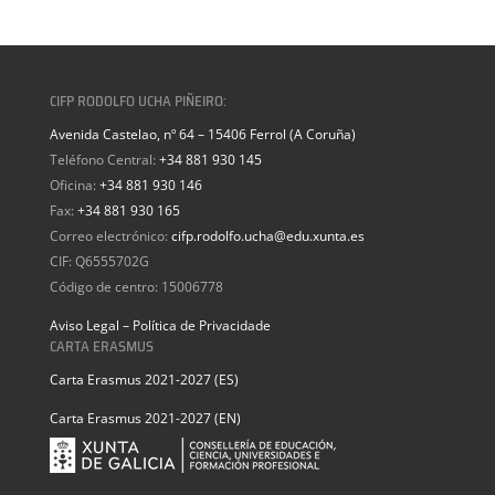
CIFP RODOLFO UCHA PIÑEIRO:
Avenida Castelao, nº 64 – 15406 Ferrol (A Coruña)
Teléfono Central:
+34 881 930 145
Oficina:
+34 881 930 146
Fax:
+34 881 930 165
Correo electrónico:
cifp.rodolfo.ucha@edu.xunta.es
CIF: Q6555702G
Código de centro: 15006778
Aviso Legal – Política de Privacidade
CARTA ERASMUS
Carta Erasmus 2021-2027 (ES)
Carta Erasmus 2021-2027 (EN)