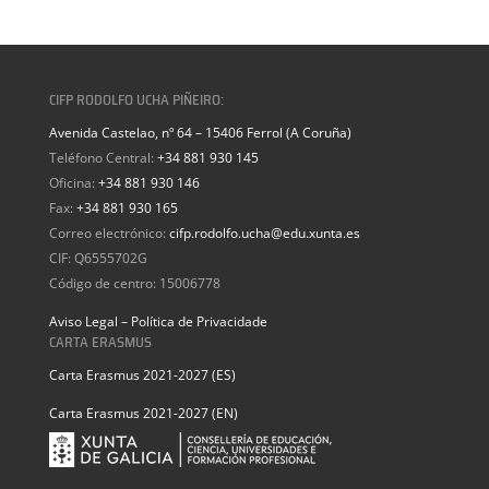
CIFP RODOLFO UCHA PIÑEIRO:
Avenida Castelao, nº 64 – 15406 Ferrol (A Coruña)
Teléfono Central:
+34 881 930 145
Oficina:
+34 881 930 146
Fax:
+34 881 930 165
Correo electrónico:
cifp.rodolfo.ucha@edu.xunta.es
CIF: Q6555702G
Código de centro: 15006778
Aviso Legal – Política de Privacidade
CARTA ERASMUS
Carta Erasmus 2021-2027 (ES)
Carta Erasmus 2021-2027 (EN)