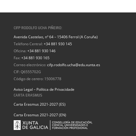
CIFP RODOLFO UCHA PIÑEIRO:
Avenida Castelao, nº 64 – 15406 Ferrol (A Coruña)
Teléfono Central:
+34 881 930 145
Oficina:
+34 881 930 146
Fax:
+34 881 930 165
Correo electrónico:
cifp.rodolfo.ucha@edu.xunta.es
CIF: Q6555702G
Código de centro: 15006778
Aviso Legal – Política de Privacidade
CARTA ERASMUS
Carta Erasmus 2021-2027 (ES)
Carta Erasmus 2021-2027 (EN)