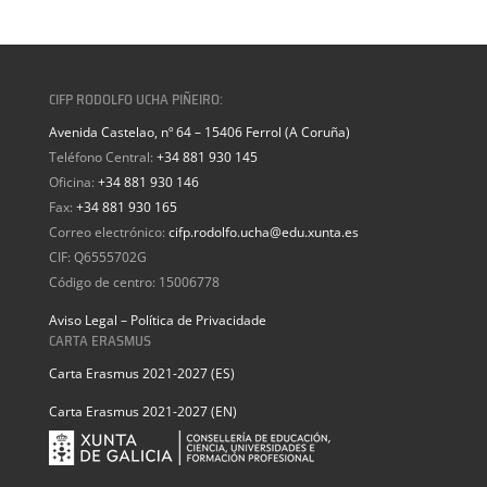
CIFP RODOLFO UCHA PIÑEIRO:
Avenida Castelao, nº 64 – 15406 Ferrol (A Coruña)
Teléfono Central:
+34 881 930 145
Oficina:
+34 881 930 146
Fax:
+34 881 930 165
Correo electrónico:
cifp.rodolfo.ucha@edu.xunta.es
CIF: Q6555702G
Código de centro: 15006778
Aviso Legal – Política de Privacidade
CARTA ERASMUS
Carta Erasmus 2021-2027 (ES)
Carta Erasmus 2021-2027 (EN)