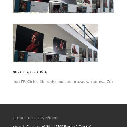
NOVAS DA FP - XUNTA
Admisión FP: Ciclos liberados ou con prazas vacantes.. Curso 2026-
CIFP RODOLFO UCHA PIÑEIRO:
Avenida Castelao, nº 64 – 15406 Ferrol (A Coruña)